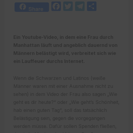
F
T
T
T
Share
a
w
el
ei
c
itt
e
le
e
er
gr
n
Ein Youtube-Video, in dem eine Frau durch
b
a
Manhattan läuft und angeblich dauernd von
o
m
Männern belästigt wird, verbreitet sich wie
o
ein Lauffeuer durchs Internet.
k
Wenn die Schwarzen und Latinos (weiße
Männer waren mit einer Ausnahme nicht zu
sehen) in dem Video der Frau also sagen „Wie
geht es dir heute?“ oder „Wie geht’s Schönheit,
hab einen guten Tag“, soll das tatsächlich
Belästigung sein, gegen die vorgegangen
werden müsse. Dafür sollen Spenden fließen,