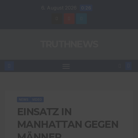
Zum
6. August 2026
0:26
Inhalt
springen
TRUTHNEWS
NEWS
VIDEO
EINSATZ IN
MANHATTAN GEGEN
MÄNNER