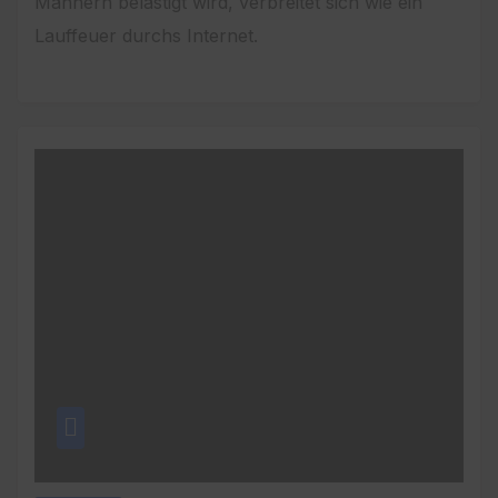
Männern belästigt wird, verbreitet sich wie ein
Lauffeuer durchs Internet.