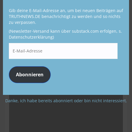
„Corona-Kritiker sind rechte
Macho-Schweine“ – VIDEO DES
Gib deine E-Mail-Adresse an, um bei neuen Beiträgen auf
TRUTHNEWS.DE benachrichtigt zu werden und so nichts
TAGES
zu verpassen.
(Newsletter-Versand kann über substack.com erfolgen, s.
7. OKTOBER 2020
REDAKTEUR: DIPL.-JOURN.
Datenschutzerklärung)
HUBERT MÜLLER
E
-
M
a
i
Abonnieren
l
-
A
d
r
Danke, ich habe bereits abonniert oder bin nicht interessiert.
e
s
s
e