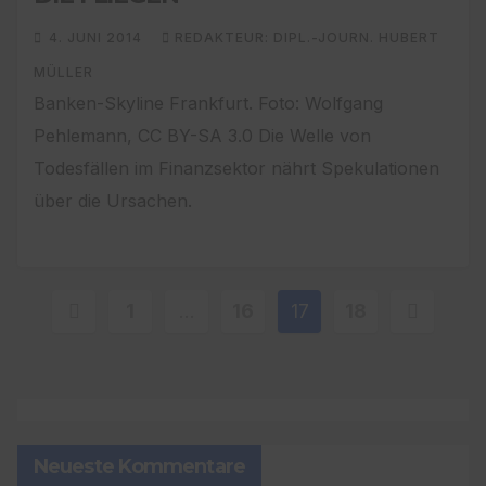
4. JUNI 2014
REDAKTEUR: DIPL.-JOURN. HUBERT
MÜLLER
Banken-Skyline Frankfurt. Foto: Wolfgang
Pehlemann, CC BY-SA 3.0 Die Welle von
Todesfällen im Finanzsektor nährt Spekulationen
über die Ursachen.
Seitennummerierung
1
…
16
17
18
der
Beiträge
Neueste Kommentare