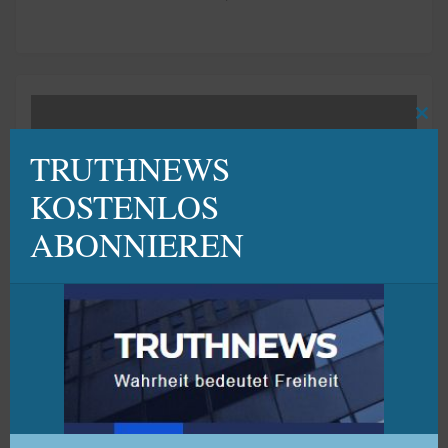
Clo
TRUTHNEWS
thi
KOSTENLOS
mod
ABONNIEREN
NEWS
VIDEO