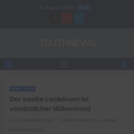
Zum
9. August 2026
10:25
Inhalt
springen
TRUTHNEWS
NEWS
VIDEO
Der zweite Lockdown ist
vorsätzlicher Völkermord
4. NOVEMBER 2020
REDAKTEUR: DIPL.-JOURN.
HUBERT MÜLLER