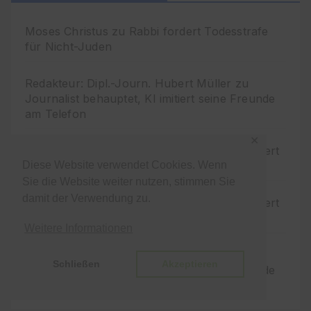
Moses Christus
zu
Rabbi fordert Todesstrafe
für Nicht-Juden
Redakteur: Dipl.-Journ. Hubert Müller
zu
Journalist behauptet, KI imitiert seine Freunde
am Telefon
✕
TTTysonTV
zu
Journalist behauptet, KI imitiert
seine Freunde am Telefon
Diese Website verwendet Cookies. Wenn
Sie die Website weiter nutzen, stimmen Sie
damit der Verwendung zu.
TTTysonTV
zu
Journalist behauptet, KI imitiert
seine Freunde am Telefon
Weitere Informationen
Redakteur: Dipl.-Journ. Hubert Müller
zu
Schließen
Akzeptieren
Journalist behauptet, KI imitiert seine Freunde
am Telefon